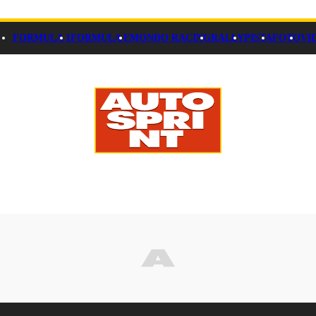
FORMULA 1
FORMULA E
MONDO RACING
RALLY
PISTA
FOTO
VI