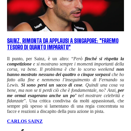
SAINZ, RIMONTA DA APPLAUSI A SINGAPORE: "FAREMO
TESORO DI QUANTO IMPARATO"
Il punto, per Sainz, è un altro: “
Però
finché si rispetta la
competizione
e si mostrano sempre i momenti importanti della
corsa, va bene. Il problema è che lo scorso weekend
non
hanno mostrato nessuno dei quattro o cinque sorpassi
che ho
fatto alla fine e nemmeno l’inseguimento di Fernando su
Lewis.
Si sono persi un sacco di cose
. Quindi una cosa va
bene, ma non se ti perdi ciò che è fondamentale, no? Anzi,
per
me ormai esagerano anche un po’
nel mostrare celebrità e
fidanzate
”. Una critica condivisa da molti appassionati, che
sempre più spesso si lamentano di una regia concentrata su
facce e reazioni a discapito della pura azione in pista.
CARLOS SAINZ