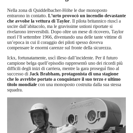
Nella zona di Quiddelbacher-Höhe le due monoposto
entrarono in contatto.
L’urto provocò un incendio devastante
che avvolse la vettura di Taylor
. Il pilota britannico riuscì a
uscire dall’abitacolo, ma le gravissime ustioni riportate si
rivelarono irreversibili. Dopo oltre un mese di ricovero, Taylor
morì l’8 settembre 1966, diventando una delle tante vittime di
un’epoca in cui il coraggio dei piloti spesso doveva
compensare le enormi carenze sul fronte della sicurezza.
Ickx, fortunatamente, uscì illeso dall’incidente. Per il futuro
campione belga quell’episodio rappresentò uno dei ricordi più
difficili degli inizi di carriera, mentre la gara proseguì fino al
successo di
Jack Brabham, protagonista di una stagione
che lo avrebbe portato a conquistare il suo terzo e ultimo
titolo mondiale
con una monoposto costruita dalla sua stessa
squadra.