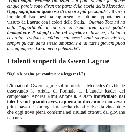
"
Ogni sogno richiede un team
. Un paio di anni fa, quelle
cinque parole sono diventate parte della storia della Mercedes.
Oggi, significano qualcosa di ancora più personale
". Il Gran
Premio di Budapest ha rappresentato l'ultimo appuntamento
vissuto da Lagrue con i colori della Stella. "
Quando Toto mi ha
dato l'opportunità di unirmi al team,
non avrei potuto
immaginare il viaggio che mi aspettava
. Insieme, abbiamo
costruito, evoluto e sfidato noi stessi ogni singolo giorno,
sempre guidati dalla stessa ambizione di aiutare i giovani piloti
a raggiungere il loro pieno potenziale
".
I talenti scoperti da Gwen Lagrue
Sfoglia le pagine per continuare a leggere (1/2).
L'impatto di Gwen Lagrue sul futuro della Mercedes è evidente
osservando la griglia di Formula 1. L'attuale leader del
campionato, Andrea Kimi Antonelli, è stato
individuato dal
talent scout quando aveva appena undici anni
e muoveva i
primi passi nel karting. Una scelta che si è rivelata vincente e
che oggi trova piena conferma nei risultati ottenuti dal giovane
italiano.