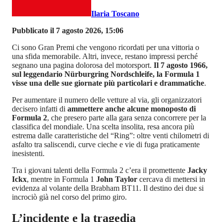
Ilaria Toscano
Pubblicato il 7 agosto 2026, 15:06
Ci sono Gran Premi che vengono ricordati per una vittoria o
una sfida memorabile. Altri, invece, restano impressi perché
segnano una pagina dolorosa del motorsport.
Il 7 agosto 1966,
sul leggendario Nürburgring Nordschleife, la Formula 1
visse una delle sue giornate più particolari e drammatiche
.
Per aumentare il numero delle vetture al via, gli organizzatori
decisero infatti di
ammettere anche alcune monoposto di
Formula 2
, che presero parte alla gara senza concorrere per la
classifica del mondiale. Una scelta insolita, resa ancora più
estrema dalle caratteristiche del “Ring”: oltre venti chilometri di
asfalto tra saliscendi, curve cieche e vie di fuga praticamente
inesistenti.
Tra i giovani talenti della Formula 2 c’era il promettente
Jacky
Ickx
, mentre in Formula 1
John Taylor
cercava di mettersi in
evidenza al volante della Brabham BT11. Il destino dei due si
incrociò già nel corso del primo giro.
L’incidente e la tragedia