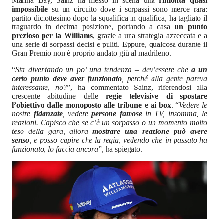
Marina Bay, Sainz ha messo in scena una
rimonta quasi
impossibile
su un circuito dove i sorpassi sono merce rara:
partito diciottesimo dopo la squalifica in qualifica, ha tagliato il
traguardo in decima posizione, portando a casa
un punto
prezioso per la Williams
, grazie a una strategia azzeccata e a
una serie di sorpassi decisi e puliti. Eppure, qualcosa durante il
Gran Premio non è proprio andato giù al madrileno.
“
Sta diventando un po’ una tendenza – dev’essere che
a un
certo punto deve aver funzionato
, perché alla gente pareva
interessante, no?
”, ha commentato Sainz, riferendosi alla
crescente abitudine delle
regie televisive di spostare
l’obiettivo dalle monoposto alle tribune e ai box
. “
Vedere le
nostre
fidanzate
, vedere
persone famose
in TV, insomma, le
reazioni. Capisco che se c’è un sorpasso o un momento molto
teso della gara, allora
mostrare una reazione può avere
senso
, e posso capire che la regia, vedendo che in passato ha
funzionato, lo faccia ancora
”, ha spiegato.