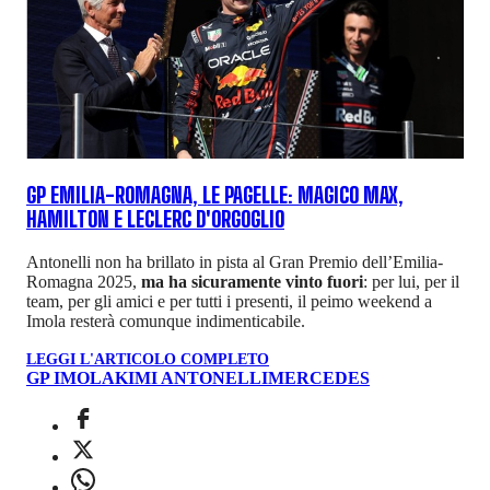
GP EMILIA-ROMAGNA, LE PAGELLE: MAGICO MAX,
HAMILTON E LECLERC D'ORGOGLIO
Antonelli non ha brillato in pista al Gran Premio dell’Emilia-
Romagna 2025,
ma ha sicuramente vinto fuori
: per lui, per il
team, per gli amici e per tutti i presenti, il peimo weekend a
Imola resterà comunque indimenticabile.
LEGGI L'ARTICOLO COMPLETO
GP IMOLA
KIMI ANTONELLI
MERCEDES