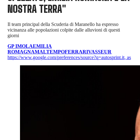
NOSTRA TERRA"
Il team principal della Scuderia di Maranello ha espresso
vicinanza alle popolazioni colpite dalle alluvioni di questi
giorni
GP IMOLA
EMILIA
ROMAGNA
MALTEMPO
FERRARI
VASSEUR
https://www.google.com/preferences/source?q=autosprint.it
,
as