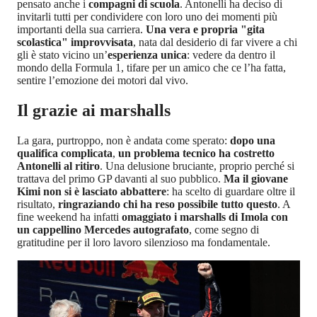
pensato anche i
compagni di scuola
. Antonelli ha deciso di
invitarli tutti per condividere con loro uno dei momenti più
importanti della sua carriera.
Una vera e propria "gita
scolastica" improvvisata
, nata dal desiderio di far vivere a chi
gli è stato vicino un’
esperienza unica
: vedere da dentro il
mondo della Formula 1, tifare per un amico che ce l’ha fatta,
sentire l’emozione dei motori dal vivo.
Il grazie ai marshalls
La gara, purtroppo, non è andata come sperato:
dopo una
qualifica complicata
,
un problema tecnico ha costretto
Antonelli al ritiro
. Una delusione bruciante, proprio perché si
trattava del primo GP davanti al suo pubblico.
Ma il giovane
Kimi non si è lasciato abbattere
: ha scelto di guardare oltre il
risultato,
ringraziando chi ha reso possibile tutto questo
. A
fine weekend ha infatti
omaggiato i marshalls di Imola con
un cappellino Mercedes autografato
, come segno di
gratitudine per il loro lavoro silenzioso ma fondamentale.