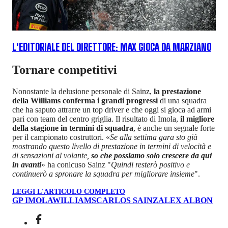
L'EDITORIALE DEL DIRETTORE: MAX GIOCA DA MARZIANO
Tornare competitivi
Nonostante la delusione personale di Sainz,
la prestazione
della Williams conferma i grandi progressi
di una squadra
che ha saputo attrarre un top driver e che oggi si gioca ad armi
pari con team del centro griglia. Il risultato di Imola,
il migliore
della stagione in termini di squadra
, è anche un segnale forte
per il campionato costruttori. «
Se alla settima gara sto già
mostrando questo livello di prestazione in termini di velocità e
di sensazioni al volante,
so che possiamo solo crescere da qui
in avanti
» ha conlcuso Sainz "
Quindi resterò positivo e
continuerò a spronare la squadra per migliorare insieme
".
LEGGI L'ARTICOLO COMPLETO
GP IMOLA
WILLIAMS
CARLOS SAINZ
ALEX ALBON