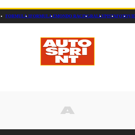
FORMULA 1
FORMULA E
MONDO RACING
RALLY
PISTA
FOTO
VI