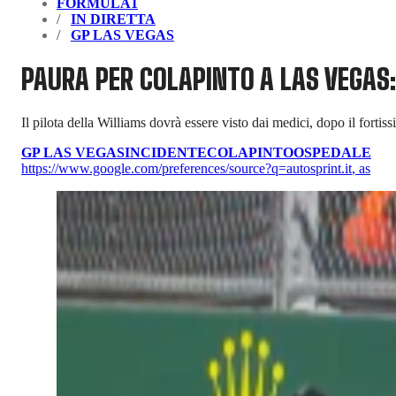
FORMULA1
IN DIRETTA
GP LAS VEGAS
PAURA PER COLAPINTO A LAS VEGAS:
Il pilota della Williams dovrà essere visto dai medici, dopo il fortis
GP LAS VEGAS
INCIDENTE
COLAPINTO
OSPEDALE
https://www.google.com/preferences/source?q=autosprint.it
,
as