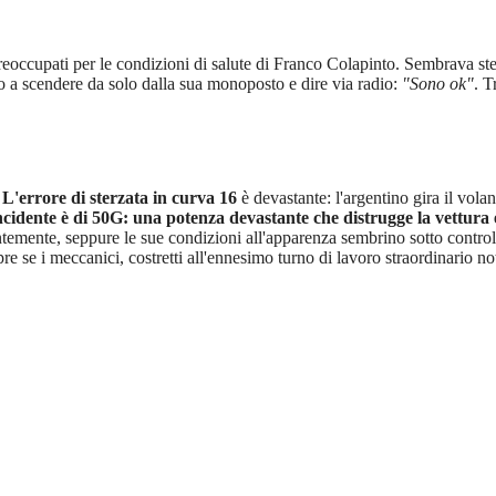
preoccupati per le condizioni di salute di Franco Colapinto. Sembrava s
to a scendere da solo dalla sua monoposto e dire via radio:
"Sono ok"
. T
.
L'errore di sterzata in curva 16
è devastante: l'argentino gira il volan
ncidente è di 50G: una potenza devastante che distrugge la vettura e
temente, seppure le sue condizioni all'apparenza sembrino sotto controll
e se i meccanici, costretti all'ennesimo turno di lavoro straordinario no