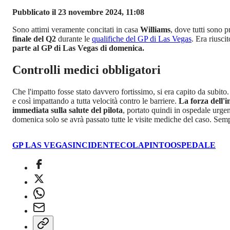
Pubblicato il 23 novembre 2024, 11:08
Sono attimi veramente concitati in casa
Williams
, dove tutti sono 
finale del Q2
durante le
qualifiche del GP di Las Vegas
. Era riusci
parte al GP di Las Vegas di domenica.
Controlli medici obbligatori
Che l'impatto fosse stato davvero fortissimo, si era capito da subito
e così impattando a tutta velocità contro le barriere.
La forza dell'i
immediata sulla salute del pilota
, portato quindi in ospedale urgen
domenica solo se avrà passato tutte le visite mediche del caso. Sempr
GP LAS VEGAS
INCIDENTE
COLAPINTO
OSPEDALE