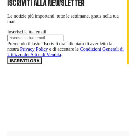
ISCRIVITI ALLA NEWSLETTER
Le notizie più importanti, tutte le settimane, gratis nella tua
mail
Inserisci la tua email
Premendo il tasto “Iscriviti ora” dichiaro di aver letto la
nostra
Privacy Policy
e di accettare le
Condizioni Generali di
Utilizzo dei Siti e di Vendita
.
ISCRIVITI ORA