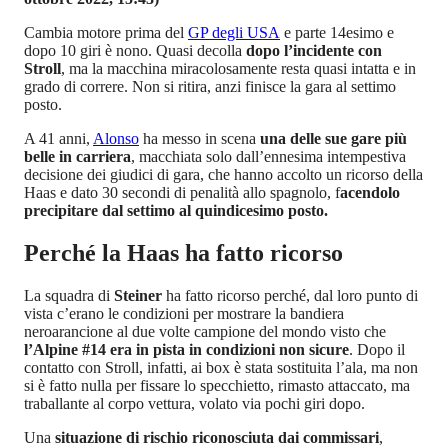
Cambia motore prima del
GP degli USA
e parte 14esimo e
dopo 10 giri è nono. Quasi decolla
dopo l’incidente con
Stroll
, ma la macchina miracolosamente resta quasi intatta e in
grado di correre. Non si ritira, anzi finisce la gara al settimo
posto.
A 41 anni,
Alonso
ha messo in scena
una delle sue gare più
belle in carriera
, macchiata solo dall’ennesima intempestiva
decisione dei giudici di gara, che hanno accolto un ricorso della
Haas e dato 30 secondi di penalità allo spagnolo, f
acendolo
precipitare dal settimo al quindicesimo posto.
Perché la Haas ha fatto ricorso
La squadra di
Steiner
ha fatto ricorso perché, dal loro punto di
vista c’erano le condizioni per mostrare la bandiera
neroarancione al due volte campione del mondo visto che
l’Alpine #14 era in pista in condizioni non sicure
. Dopo il
contatto con Stroll, infatti, ai box è stata sostituita l’ala, ma non
si è fatto nulla per fissare lo specchietto, rimasto attaccato, ma
traballante al corpo vettura, volato via pochi giri dopo.
Una
situazione di rischio riconosciuta dai commissari
,