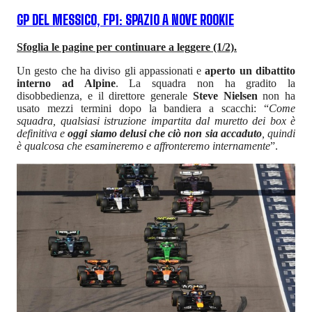
GP DEL MESSICO, FP1: SPAZIO A NOVE ROOKIE
Sfoglia le pagine per continuare a leggere (1/2).
Un gesto che ha diviso gli appassionati e
aperto un dibattito
interno ad Alpine
. La squadra non ha gradito la
disobbedienza, e il direttore generale
Steve Nielsen
non ha
usato mezzi termini dopo la bandiera a scacchi: “
Come
squadra, qualsiasi istruzione impartita dal muretto dei box è
definitiva e
oggi siamo delusi che ciò non sia accaduto
, quindi
è qualcosa che esamineremo e affronteremo internamente
”.