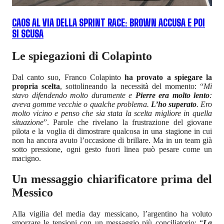
CAOS AL VIA DELLA SPRINT RACE: BROWN ACCUSA E POI
SI SCUSA
Le spiegazioni di Colapinto
Dal canto suo, Franco Colapinto
ha provato a spiegare la
propria scelta
, sottolineando la necessità del momento: “
Mi
stavo difendendo molto duramente e
Pierre era molto lento
:
aveva gomme vecchie o qualche problema.
L’ho superato
. Ero
molto vicino e penso che sia stata la scelta migliore in quella
situazione
”. Parole che rivelano la frustrazione del giovane
pilota e la voglia di dimostrare qualcosa in una stagione in cui
non ha ancora avuto l’occasione di brillare. Ma in un team già
sotto pressione, ogni gesto fuori linea può pesare come un
macigno.
Un messaggio chiarificatore prima del
Messico
Alla vigilia del media day messicano, l’argentino ha voluto
smorzare le tensioni con un messaggio più conciliatorio: “
La