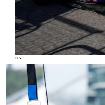
©
APS