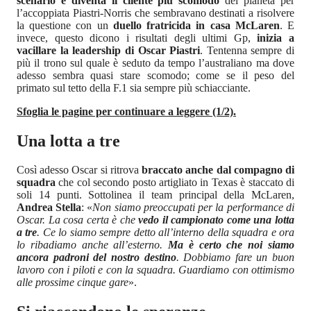
scenario e diventa il cliente più scomodo
del pianeta per
l’accoppiata Piastri-Norris che sembravano destinati a risolvere
la questione con un
duello fratricida in casa McLaren
. E
invece, questo dicono i risultati degli ultimi Gp,
inizia a
vacillare la leadership di Oscar Piastri
. Tentenna sempre di
più il trono sul quale è seduto da tempo l’australiano ma dove
adesso sembra quasi stare scomodo; come se il peso del
primato sul tetto della F.1 sia sempre più schiacciante.
Sfoglia le pagine per continuare a leggere (1/2).
Una lotta a tre
Così adesso Oscar si ritrova
braccato anche dal compagno di
squadra
che col secondo posto artigliato in Texas è staccato di
soli 14 punti. Sottolinea il team principal della McLaren,
Andrea Stella
: «
Non siamo preoccupati per la performance di
Oscar. La cosa certa è che
vedo il campionato come una lotta
a tre
. Ce lo siamo sempre detto all’interno della squadra e ora
lo ribadiamo anche all’esterno.
Ma è certo che noi siamo
ancora padroni del nostro destino
. Dobbiamo fare un buon
lavoro con i piloti e con la squadra. Guardiamo con ottimismo
alle prossime cinque gare
».