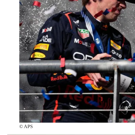
©
APS