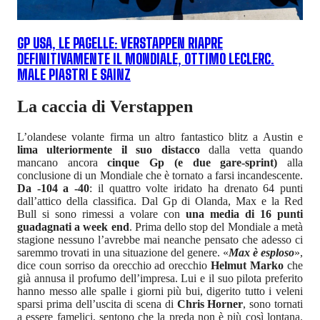
GP USA, LE PAGELLE: VERSTAPPEN RIAPRE
DEFINITIVAMENTE IL MONDIALE, OTTIMO LECLERC.
MALE PIASTRI E SAINZ
La caccia di Verstappen
L’olandese volante firma un altro fantastico blitz a Austin e
lima ulteriormente il suo distacco
dalla vetta quando
mancano ancora
cinque Gp (e due gare-sprint)
alla
conclusione di un Mondiale che è tornato a farsi incandescente.
Da -104 a -40
: il quattro volte iridato ha drenato 64 punti
dall’attico della classifica. Dal Gp di Olanda, Max e la Red
Bull si sono rimessi a volare con
una media di 16 punti
guadagnati a week end
. Prima dello stop del Mondiale a metà
stagione nessuno l’avrebbe mai neanche pensato che adesso ci
saremmo trovati in una situazione del genere. «
Max è esploso
»,
dice coun sorriso da orecchio ad orecchio
Helmut Marko
che
già annusa il profumo dell’impresa. Lui e il suo pilota preferito
hanno messo alle spalle i giorni più bui, digerito tutto i veleni
sparsi prima dell’uscita di scena di
Chris Horner
, sono tornati
a essere famelici, sentono che la preda non è più così lontana.