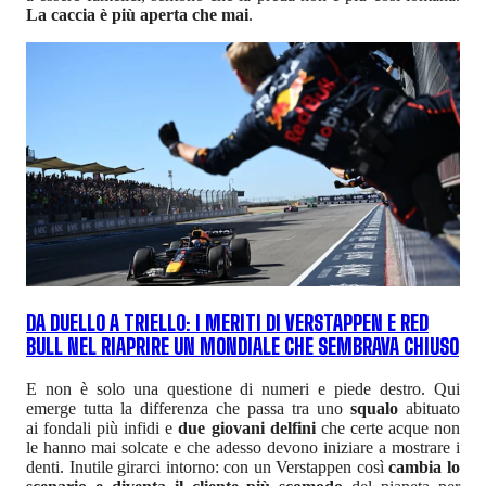
La caccia è più aperta che mai
.
DA DUELLO A TRIELLO: I MERITI DI VERSTAPPEN E RED
BULL NEL RIAPRIRE UN MONDIALE CHE SEMBRAVA CHIUSO
E non è solo una questione di numeri e piede destro. Qui
emerge tutta la differenza che passa tra uno
squalo
abituato
ai fondali più infidi e
due giovani delfini
che certe acque non
le hanno mai solcate e che adesso devono iniziare a mostrare i
denti. Inutile girarci intorno: con un Verstappen così
cambia lo