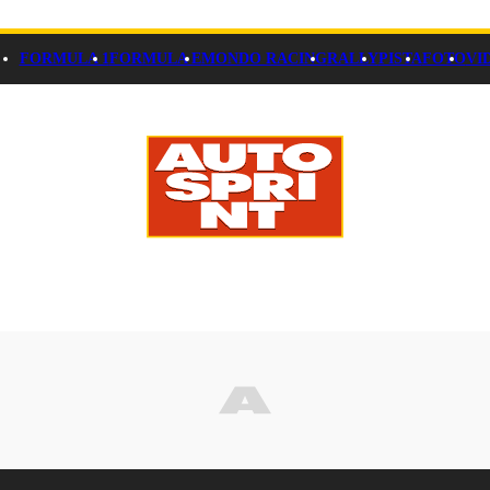
FORMULA 1
FORMULA E
MONDO RACING
RALLY
PISTA
FOTO
VI