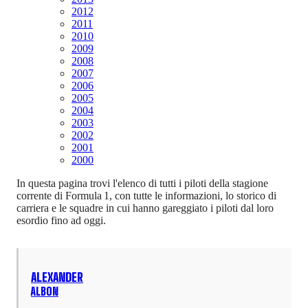
2012
2011
2010
2009
2008
2007
2006
2005
2004
2003
2002
2001
2000
In questa pagina trovi l'elenco di tutti i piloti della stagione
corrente di Formula 1, con tutte le informazioni, lo storico di
carriera e le squadre in cui hanno gareggiato i piloti dal loro
esordio fino ad oggi.
ALEXANDER
ALBON