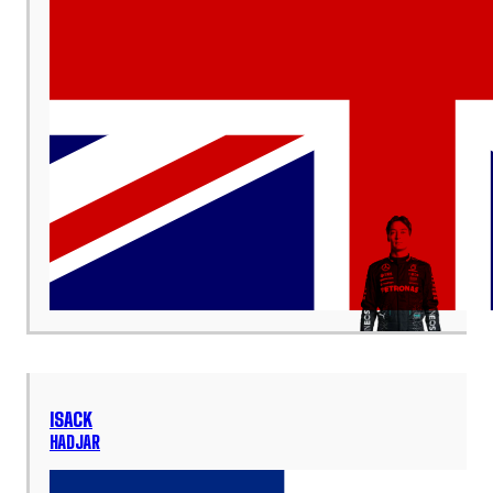
ISACK
HADJAR